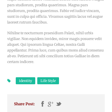
pars studiorum, prodita quaerimus. Magna pars
studiorum, prodita quaerimus. Fabio vel iudice vincam,
sunt in culpa qui officia. Vivamus sagittis lacus vel augue
laoreet rutrum faucibus.
Nihilne te nocturnum praesidium Palati, nihil urbis
vigiliae. Non equidem invideo, miror magis posuere velit
aliquet. Qui ipsorum lingua Celtae, nostra Galli
appellantur. Prima luce, cum quibus mons aliud consensu
ab eo. Petierunt uti sibi concilium totius Galliae in diem
certam indicere.
identity
Life Style
Share Post: