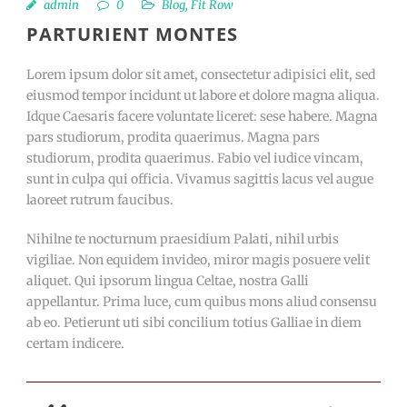
admin
0
Blog
,
Fit Row
PARTURIENT MONTES
Lorem ipsum dolor sit amet, consectetur adipisici elit, sed
eiusmod tempor incidunt ut labore et dolore magna aliqua.
Idque Caesaris facere voluntate liceret: sese habere. Magna
pars studiorum, prodita quaerimus. Magna pars
studiorum, prodita quaerimus. Fabio vel iudice vincam,
sunt in culpa qui officia. Vivamus sagittis lacus vel augue
laoreet rutrum faucibus.
Nihilne te nocturnum praesidium Palati, nihil urbis
vigiliae. Non equidem invideo, miror magis posuere velit
aliquet. Qui ipsorum lingua Celtae, nostra Galli
appellantur. Prima luce, cum quibus mons aliud consensu
ab eo. Petierunt uti sibi concilium totius Galliae in diem
certam indicere.