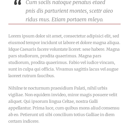
Cum sociis natoque penatus etaed
pnis dis parturient montes, scettr aieo
ridus mus. Etiam portaem mleyo.
Lorem ipsum dolor sit amet, consectetur adipisici elit, sed
eiusmod tempor incidunt ut labore et dolore magna aliqua.
Idque Caesaris facere voluntate liceret: sese habere. Magna
pars studiorum, prodita quaerimus. Magna pars
studiorum, prodita quaerimus. Fabio vel iudice vincam,
sunt in culpa qui officia. Vivamus sagittis lacus vel augue
laoreet rutrum faucibus.
Nihilne te nocturnum praesidium Palati, nihil urbis
vigiliae. Non equidem invideo, miror magis posuere velit
aliquet. Qui ipsorum lingua Celtae, nostra Galli
appellantur. Prima luce, cum quibus mons aliud consensu
ab eo. Petierunt uti sibi concilium totius Galliae in diem
certam indicere.