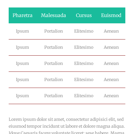
Pharetra
Malesuada
Cursus
Euismod
Ipsum
Portalion
Elitesimo
Aenean
Ipsum
Portalion
Elitesimo
Aenean
Ipsum
Portalion
Elitesimo
Aenean
Ipsum
Portalion
Elitesimo
Aenean
Ipsum
Portalion
Elitesimo
Aenean
Lorem ipsum dolor sit amet, consectetur adipisici elit, sed
eiusmod tempor incidunt ut labore et dolore magna aliqua.
Idque Caesaris facere voluntate liceret: sese habere. Magna