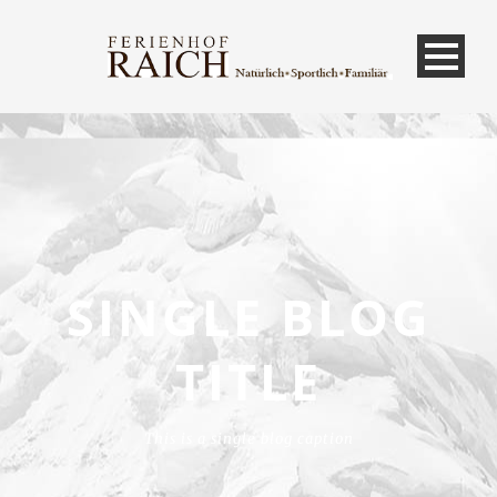
SINGLE BLOG
TITLE
This is a single blog caption