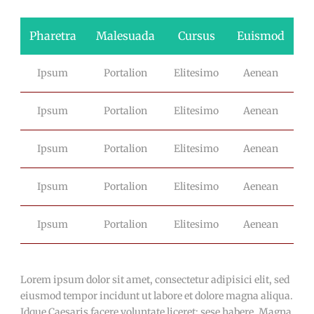
Pharetra
Malesuada
Cursus
Euismod
Ipsum
Portalion
Elitesimo
Aenean
Ipsum
Portalion
Elitesimo
Aenean
Ipsum
Portalion
Elitesimo
Aenean
Ipsum
Portalion
Elitesimo
Aenean
Ipsum
Portalion
Elitesimo
Aenean
Lorem ipsum dolor sit amet, consectetur adipisici elit, sed
eiusmod tempor incidunt ut labore et dolore magna aliqua.
Idque Caesaris facere voluntate liceret: sese habere. Magna