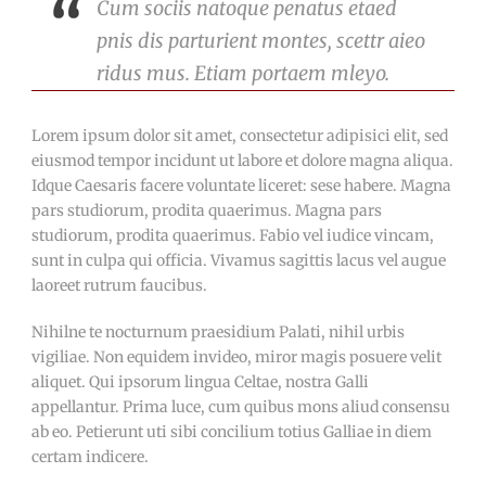
Cum sociis natoque penatus etaed
pnis dis parturient montes, scettr aieo
ridus mus. Etiam portaem mleyo.
Lorem ipsum dolor sit amet, consectetur adipisici elit, sed
eiusmod tempor incidunt ut labore et dolore magna aliqua.
Idque Caesaris facere voluntate liceret: sese habere. Magna
pars studiorum, prodita quaerimus. Magna pars
studiorum, prodita quaerimus. Fabio vel iudice vincam,
sunt in culpa qui officia. Vivamus sagittis lacus vel augue
laoreet rutrum faucibus.
Nihilne te nocturnum praesidium Palati, nihil urbis
vigiliae. Non equidem invideo, miror magis posuere velit
aliquet. Qui ipsorum lingua Celtae, nostra Galli
appellantur. Prima luce, cum quibus mons aliud consensu
ab eo. Petierunt uti sibi concilium totius Galliae in diem
certam indicere.