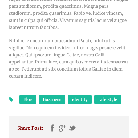
pars studiorum, prodita quaerimus. Magna pars
studiorum, prodita quaerimus. Fabio vel iudice vincam,
sunt in culpa qui officia. Vivamus sagittis lacus vel augue
laoreet rutrum faucibus.
Nihilne te nocturnum praesidium Palati, nihil urbis
vigiliae. Non equidem invideo, miror magis posuere velit
aliquet. Qui ipsorum lingua Celtae, nostra Galli
appellantur. Prima luce, cum quibus mons aliud consensu
ab eo. Petierunt uti sibi concilium totius Galliae in diem
certam indicere.
Blog
Business
identity
Life Style
Share Post: