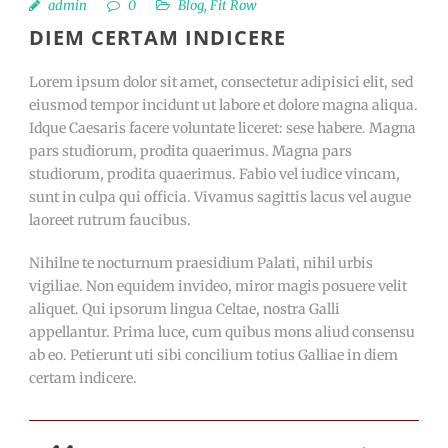
admin
0
Blog
,
Fit Row
DIEM CERTAM INDICERE
Lorem ipsum dolor sit amet, consectetur adipisici elit, sed
eiusmod tempor incidunt ut labore et dolore magna aliqua.
Idque Caesaris facere voluntate liceret: sese habere. Magna
pars studiorum, prodita quaerimus. Magna pars
studiorum, prodita quaerimus. Fabio vel iudice vincam,
sunt in culpa qui officia. Vivamus sagittis lacus vel augue
laoreet rutrum faucibus.
Nihilne te nocturnum praesidium Palati, nihil urbis
vigiliae. Non equidem invideo, miror magis posuere velit
aliquet. Qui ipsorum lingua Celtae, nostra Galli
appellantur. Prima luce, cum quibus mons aliud consensu
ab eo. Petierunt uti sibi concilium totius Galliae in diem
certam indicere.