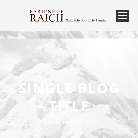
SINGLE BLOG
TITLE
This is a single blog caption