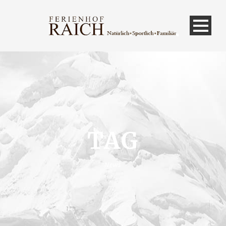
TAG
News