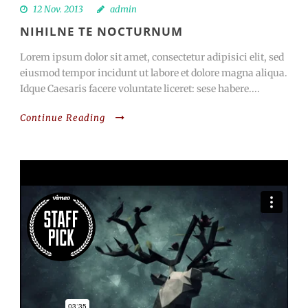
12 Nov. 2013
admin
NIHILNE TE NOCTURNUM
Lorem ipsum dolor sit amet, consectetur adipisici elit, sed
eiusmod tempor incidunt ut labore et dolore magna aliqua.
Idque Caesaris facere voluntate liceret: sese habere....
Continue Reading