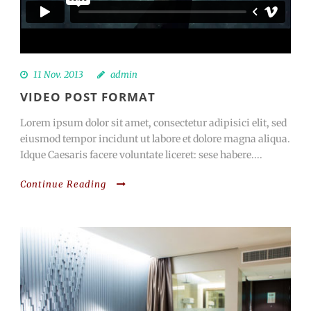
11 Nov. 2013
admin
VIDEO POST FORMAT
Lorem ipsum dolor sit amet, consectetur adipisici elit, sed
eiusmod tempor incidunt ut labore et dolore magna aliqua.
Idque Caesaris facere voluntate liceret: sese habere....
Continue Reading