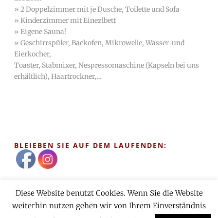
» 2 Doppelzimmer mit je Dusche, Toilette und Sofa
» Kinderzimmer mit Einezlbett
» Eigene Sauna!
» Geschirrspüler, Backofen, Mikrowelle, Wasser-und
Eierkocher,
Toaster, Stabmixer, Nespressomaschine (Kapseln bei uns
erhältlich), Haartrockner,…
BLEIEBEN SIE AUF DEM LAUFENDEN:
Diese Website benutzt Cookies. Wenn Sie die Website
Impressum
|
Datenschutz
weiterhin nutzen gehen wir von Ihrem Einverständnis
Ferienhof Raich
| Oberleins 25 | A - 6471 Arzl im Pitztal | Tel.: